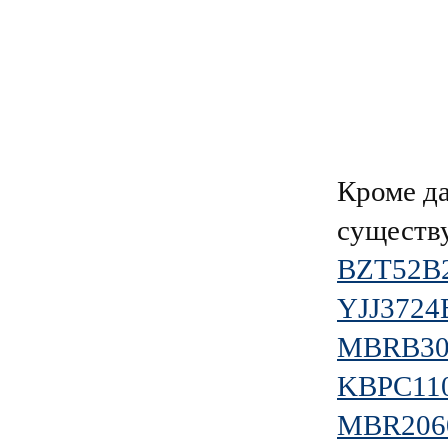
Кроме д
существ
BZT52B
YJJ3724
MBRB30
KBPC11
MBR206