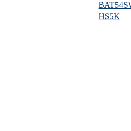
BAT54S
HS5K