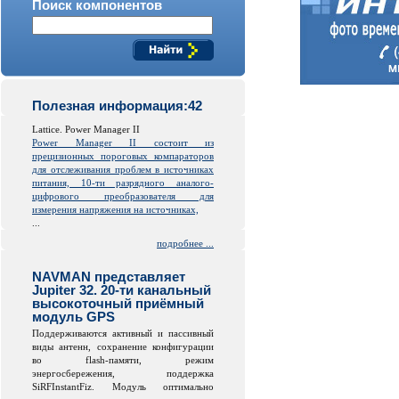
Поиск компонентов
Полезная информация:42
Lattice. Power Manager II
Power Manager II состоит из
прецизионных пороговых компараторов
для отслеживания проблем в источниках
питания, 10-ти разрядного аналого-
цифрового преобразователя для
измерения напряжения на источниках,
...
подробнее ...
NAVMAN представляет
Jupiter 32. 20-ти канальный
высокоточный приёмный
модуль GPS
Поддерживаются активный и пассивный
виды антенн, сохранение конфигурации
во
flash
-памяти, режим
энергосбережения, поддержка
SiRFInstantFiz. Модуль оптимально