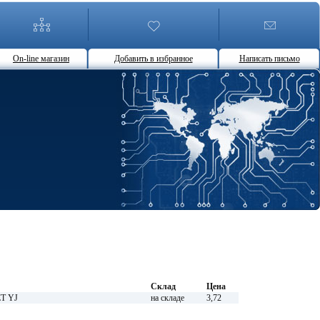
On-line магазин
Добавить в избранное
Написать письмо
Склад
Цена
ET YJ
на складе
3,72