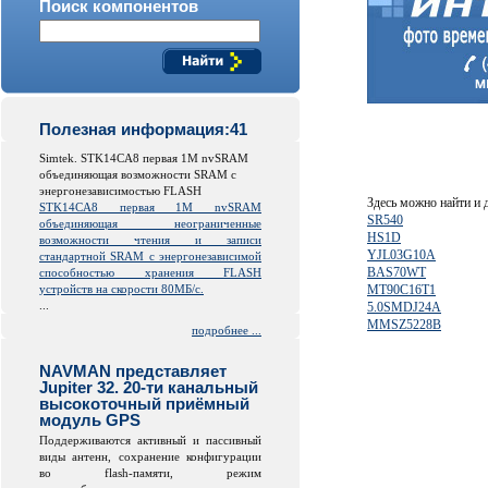
Поиск компонентов
Полезная информация:41
Simtek. STK14CA8 первая 1M nvSRAM
объединяющая возможности SRAM с
энергонезависимостью FLASH
Здесь можно найти и
STK14CA8 первая 1M nvSRAM
SR540
объединяющая неограниченные
HS1D
возможности чтения и записи
YJL03G10A
стандартной SRAM с энергонезависимой
BAS70WT
способностью хранения FLASH
устройств на скорости 80МБ/с.
MT90C16T1
...
5.0SMDJ24A
MMSZ5228B
подробнее ...
NAVMAN представляет
Jupiter 32. 20-ти канальный
высокоточный приёмный
модуль GPS
Поддерживаются активный и пассивный
виды антенн, сохранение конфигурации
во
flash
-памяти, режим