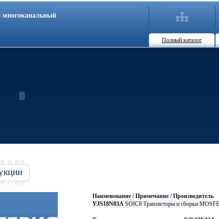
86 многоканальный
Полный каталог
укции
Наименование / Примечание / Производитель
YJS18N03A
SOIC8 Транзисторы и сборки MOSF