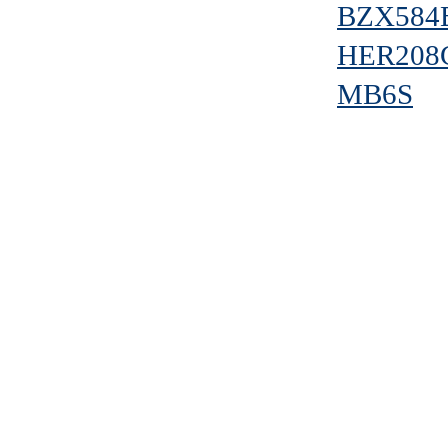
BZX584
HER208
MB6S