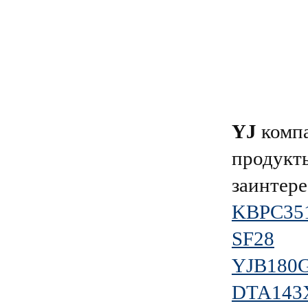
YJ
компа
продукты
заинтере
KBPC35
SF28
YJB180
DTA143