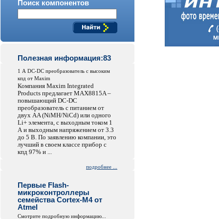
Поиск компонентов
Полезная информация:83
1 А DC-DC преобразователь с высоким
кпд от Maxim
Компания Maxim Integrated
Products предлагает MAX8815A –
повышающий DC-DC
преобразователь с питанием от
двух AA (NiMH/NiCd) или одного
Li+ элемента, с выходным током 1
А и выходным напряжением от 3.3
до 5 В. По заявлению компании, это
лучший в своем классе прибор с
кпд 97% и ...
подробнее ...
Первые Flash-
микроконтроллеры
семейства Cortex-M4 от
Atmel
Смотрите подробную информацию...