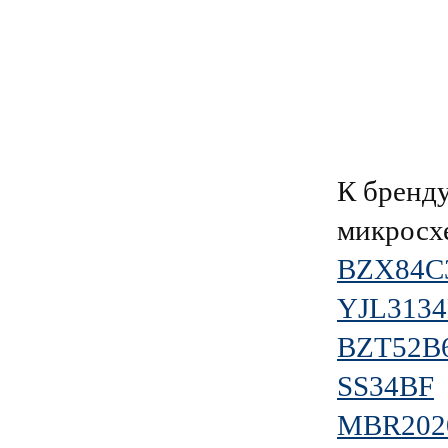
К брен
микросх
BZX84C
YJL313
BZT52B
SS34BF
MBR202