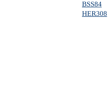
BSS84
HER308