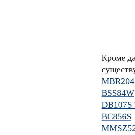
Кроме д
существ
MBR204
BSS84W
DB107S 
BC856S
MMSZ52