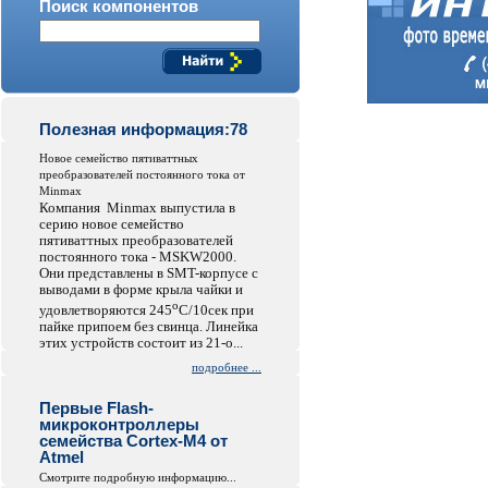
Поиск компонентов
Полезная информация:78
Hовое семейство пятиваттных
преобразователей постоянного тока от
Minmax
Компания Minmax выпустила в
серию новое семейство
пятиваттных преобразователей
постоянного тока - MSKW2000.
Они представлены в SMT-корпусе с
выводами в форме крыла чайки и
o
удовлетворяются 245
C/10сек при
пайке припоем без свинца. Линейка
этих устройств состоит из 21-о...
подробнее ...
Первые Flash-
микроконтроллеры
семейства Cortex-M4 от
Atmel
Смотрите подробную информацию...