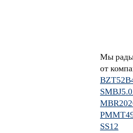
Мы рады
от комп
BZT52B
SMBJ5.
MBR202
PMMT4
SS12