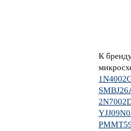
К брен
микросх
1N4002
SMBJ26
2N7002
YJJ09N
PMMT5