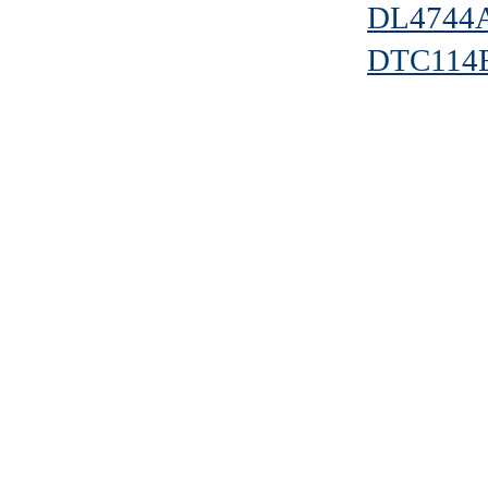
DL4744
DTC114