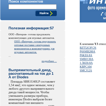
Поиск компонентов
Полезная информация:57
ООО «Интерия» готова предложить
комплектующих для игровых автоматов.
ООО «Интерия» готова предложить
К компании
YJ
относя
оптовые поставки электронных
BZT52C8V2S
компонентов и комплектующих для
P6SMB200A
игровых автоматов.
P6KE6.8A
...
SMBJ130A
подробнее ...
1.5KE6.8A
KBPC104
Выпрямительный диод,
SMCJ12A
рассчитанный на ток до 1
А от Diodes
Площадь SBR1U40LP составляет
1,54 мм2, что вдвое меньше, чем у
любого другого выпрямительного
диода такой мощности. Чтобы
уменьшить размеры прибора,
инженеры Diodes выбрали более
компактный тип внешнего