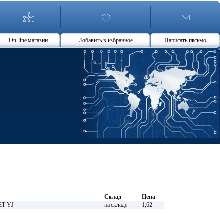
On-line магазин
Добавить в избранное
Написать письмо
Склад
Цена
ET YJ
на складе
1,62