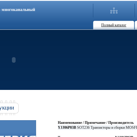
86 многоканальный
Полный каталог
укции
Наименование / Примечание / Производитель
YJJ06P03B
SOT236 Транзисторы и сборки MOSF