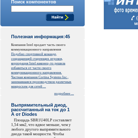
Поиск компонентов
Полезная информация:45
Компания Intel продает часть своего
коммуникационного направления
Подобно спортивной команде,
сокращающей стареющих игроков,
корпорация Intel наконец–то решила
избавиться от части своего
коммуникационного направления.
Частная компания Cortina Systems Inc.,
занимавшаяся производством различных
микросхем для сетей ...
подробнее ...
Выпрямительный диод,
рассчитанный на ток до 1
А от Diodes
Площадь SBR1U40LP составляет
1,54 мм2, что вдвое меньше, чем у
любого другого выпрямительного
диода такой мощности. Чтобы