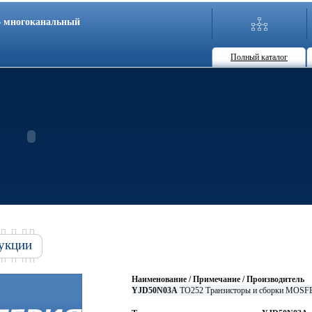
86 многоканальный
Полный каталог
укции
Наименование / Примечание / Производитель
YJD50N03A
TO252 Транзисторы и сборки MOSF