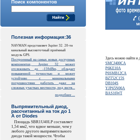
Поиск компонентов
Полезная информация:36
NAVMAN представляет Jupiter 32. 20-ти
канальный высокоточный приёмный
модуль GPS.
Здесь можно найти и
Построенный на самых новых доступных
SMCJ400CA
компонентах, Jupiter 32 может
P6KE10A
отслеживать до -159dBm, обладает
P6SMB12CA
повышенной точностью и может
BZT52C15S
устойчиво с минимальными
погрешностями работать даже на
DB104S
сложных участках местности, под листв...
YJP65N06A
BAS16WT
подробнее ...
Выпрямительный диод,
рассчитанный на ток до 1
А от Diodes
Площадь SBR1U40LP составляет
1,54 мм2, что вдвое меньше, чем у
любого другого выпрямительного
диода такой мощности. Чтобы