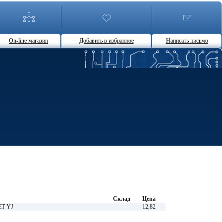
On-line магазин
Добавить в избранное
Написать письмо
Склад
Цена
ET YJ
12,82