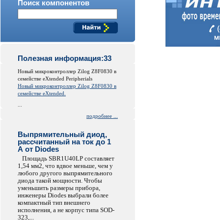
Поиск компонентов
Полезная информация:33
Новый микроконтроллер Zilog Z8F0830 в
семействе eXtended Peripherials
Новый микроконтроллер Zilog Z8F0830 в
семействе eXtended.
...
подробнее ...
Выпрямительный диод,
рассчитанный на ток до 1
А от Diodes
Площадь SBR1U40LP составляет
1,54 мм2, что вдвое меньше, чем у
любого другого выпрямительного
диода такой мощности. Чтобы
уменьшить размеры прибора,
инженеры Diodes выбрали более
компактный тип внешнего
исполнения, а не корпус типа SOD-
323,...