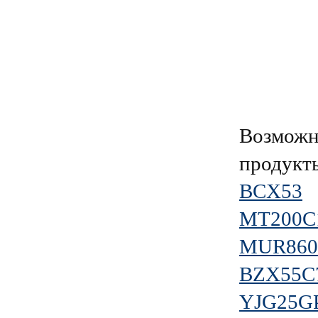
Возможн
продукт
BCX53
MT200C
MUR860
BZX55C
YJG25G