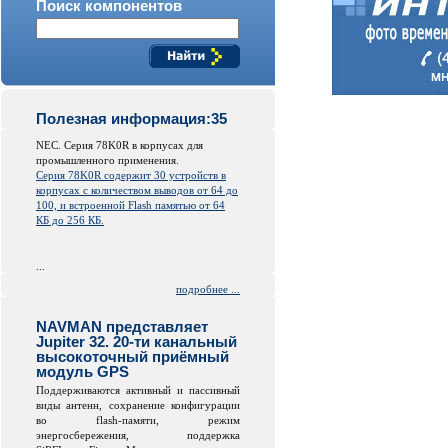
Поиск компонентов
Полезная информация:35
NEC. Серия 78K0R в корпусах для
промышленного применения.
Серия 78K0R содержит 30 устройств в
корпусах с количеством выводов от 64 до
100, и встроенной
Flash
памятью от 64
КБ до 256 КБ.
...
подробнее ...
NAVMAN представляет
Jupiter 32. 20-ти канальный
высокоточный приёмный
модуль GPS
Поддерживаются активный и пассивный
виды антенн, сохранение конфигурации
во
flash
-памяти, режим
энергосбережения, поддержка