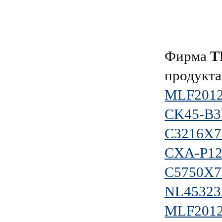
Фирма
T
продукта
MLF201
CK45-B
C3216X
CXA-P1
C5750X
NL45323
MLF2012