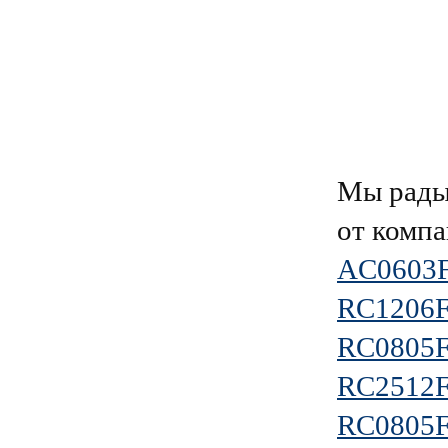
Мы рады
от комп
AC0603
RC1206
RC0805
RC2512
RC0805