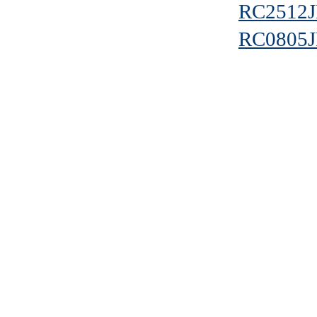
RC2512J
RC0805J