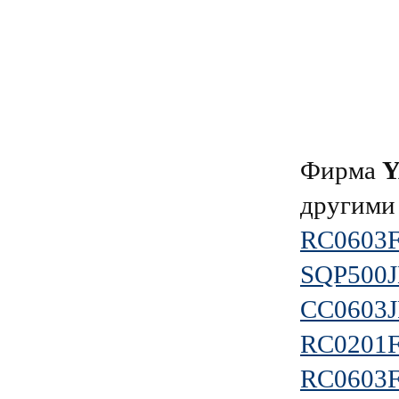
Фирма
другими
RC0603
SQP500J
CC0603
RC0201
RC0603