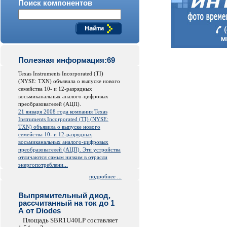
Поиск компонентов
Полезная информация:69
Texas Instruments Incorporated (TI)
(NYSE: TXN) объявила о выпуске нового
семейства 10- и 12-разрядных
восьмиканальных аналого-цифровых
преобразователей (АЦП).
21 января 2008 года компания Texas
Instruments Incorporated (TI) (NYSE:
TXN) объявила о выпуске нового
семейства 10- и 12-разрядных
восьмиканальных аналого-цифровых
преобразователей (АЦП). Эти устройства
отличаются самым низким в отрасли
энергопотреблени...
подробнее ...
Выпрямительный диод,
рассчитанный на ток до 1
А от Diodes
Площадь SBR1U40LP составляет