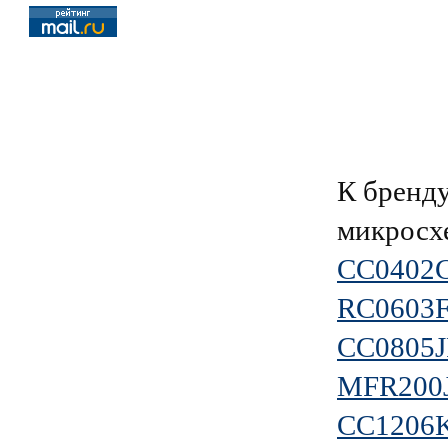
К брен
микросх
CC0402
RC0603
CC0805
MFR200J
CC1206