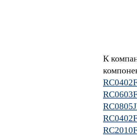
К компа
компоне
RC0402
RC0603
RC0805J
RC0402
RC2010