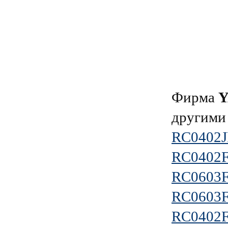
Фирма
другими
RC0402J
RC0402
RC0603
RC0603
RC0402