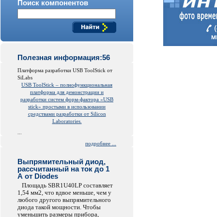
Поиск компонентов
Полезная информация:56
Платформа разработки USB ToolStick от
SiLabs
USB ToolStick – полнофункциональная
платформа для демонстрации и
разработки систем форм-фактора «USB
stick» простыми в использовании
средствами разработки от Silicon
Laboratories.
...
подробнее ...
Выпрямительный диод,
рассчитанный на ток до 1
А от Diodes
Площадь SBR1U40LP составляет
1,54 мм2, что вдвое меньше, чем у
любого другого выпрямительного
диода такой мощности. Чтобы
уменьшить размеры прибора,