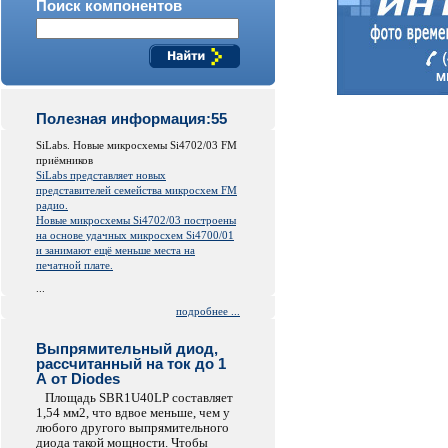
Поиск компонентов
Полезная информация:55
SiLabs. Новые микросхемы Si4702/03 FM
приёмников
SiLabs представляет новых
представителей семейства микросхем FM
радио.
Новые микросхемы Si4702/03 построены
на основе удачных микросхем Si4700/01
и занимают ещё меньше места на
печатной плате.
...
подробнее ...
Выпрямительный диод,
рассчитанный на ток до 1
А от Diodes
Площадь SBR1U40LP составляет
1,54 мм2, что вдвое меньше, чем у
любого другого выпрямительного
диода такой мощности. Чтобы