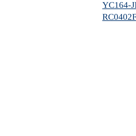
YC164-J
RC0402