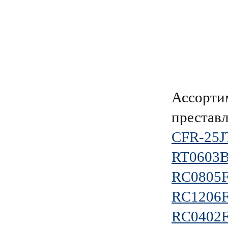
Ассорти
преставл
CFR-25J
RT0603
RC0805F
RC1206
RC0402F