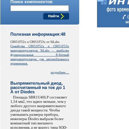
Поиск компонентов
Полезная информация:48
C8051F52x и C8051F53x от SiLabs
Семейства C8051F52x и C8051F53x
микроконтроллеров
SiLabs
– наиболее
функциональные 8-битный
микроконтроллеры для автомобильного
применения.
подробнее ...
Выпрямительный диод,
рассчитанный на ток до 1
А от Diodes
Площадь SBR1U40LP составляет
1,54 мм2, что вдвое меньше, чем у
любого другого выпрямительного
диода такой мощности. Чтобы
уменьшить размеры прибора,
инженеры Diodes выбрали более
компактный тип внешнего
исполнения, а не корпус типа SOD-