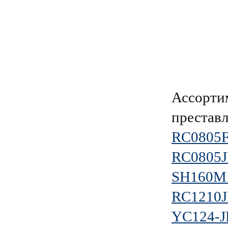
Ассорти
преставл
RC0805
RC0805J
SH160M
RC1210J
YC124-J