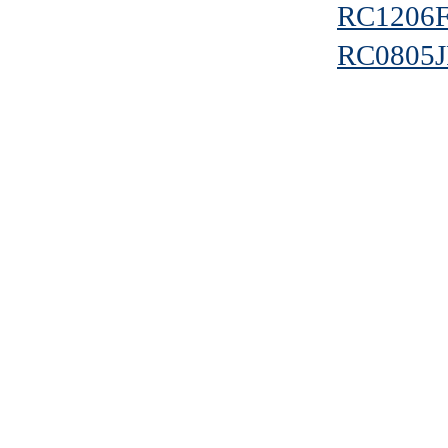
RC1206
RC0805J