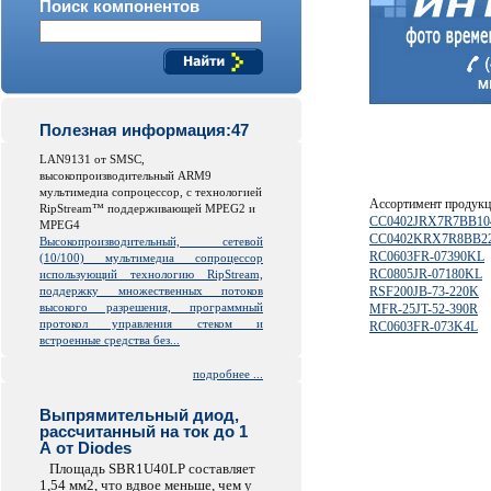
Поиск компонентов
Полезная информация:47
LAN9131 от SMSC,
высокопроизводительный ARM9
мультимедиа сопроцессор, с технологией
Ассортимент продук
RipStream™ поддерживающей MPEG2 и
CC0402JRX7R7BB10
MPEG4
CC0402KRX7R8BB2
Высокопроизводительный, сетевой
RC0603FR-07390KL
(10/100) мультимедиа сопроцессор
RC0805JR-07180KL
использующий технологию RipStream,
поддержку множественных потоков
RSF200JB-73-220K
высокого разрешения, программный
MFR-25JT-52-390R
протокол управления стеком и
RC0603FR-073K4L
встроенные средства без...
подробнее ...
Выпрямительный диод,
рассчитанный на ток до 1
А от Diodes
Площадь SBR1U40LP составляет
1,54 мм2, что вдвое меньше, чем у