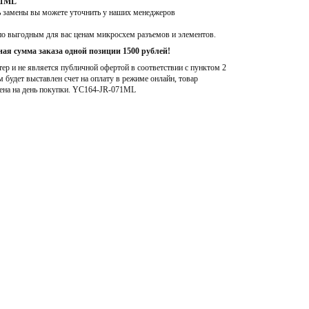
71ML
ь замены вы можете уточнить у наших менеджеров
по выгодным для вас ценам микросхем разъемов и элементов.
ая сумма заказа одной позиции 1500 рублей!
р и не является публичной офертой в соответствии с пунктом 2
м будет выставлен счет на оплату в режиме онлайн, товар
ена на день покупки
. YC164-JR-071ML