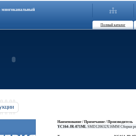
86 многоканальный
Полный каталог
укции
Наименование / Примечание / Производитель
YC164-JR-071ML
SMD120632X16MM Сборки ре