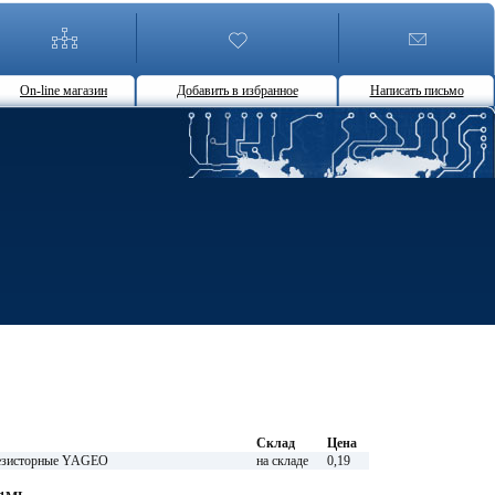
On-line магазин
Добавить в избранное
Написать письмо
Склад
Цена
зисторные YAGEO
на складе
0,19