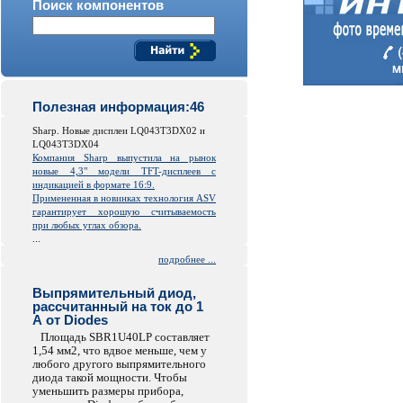
Поиск компонентов
Полезная информация:46
Sharp. Новые дисплеи LQ043T3DX02 и
LQ043T3DX04
Компания Sharp выпустила на рынок
новые 4,3" модели TFT-дисплеев с
индикацией в формате 16:9.
Примененная в новинках технология ASV
гарантирует хорошую считываемость
при любых углах обзора.
...
подробнее ...
Выпрямительный диод,
рассчитанный на ток до 1
А от Diodes
Площадь SBR1U40LP составляет
1,54 мм2, что вдвое меньше, чем у
любого другого выпрямительного
диода такой мощности. Чтобы
уменьшить размеры прибора,