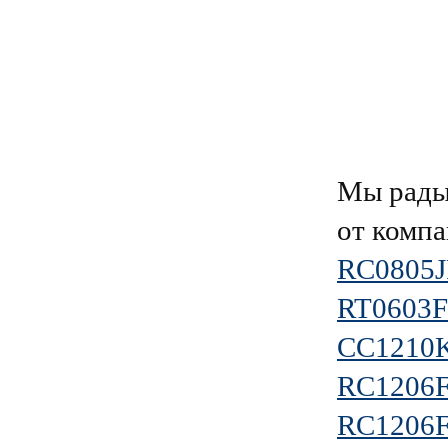
Мы рады
от комп
RC0805J
RT0603
CC1210
RC1206
RC1206