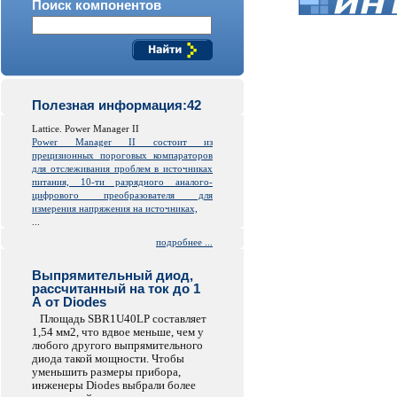
Поиск компонентов
Полезная информация:42
Lattice. Power Manager II
Power Manager II состоит из
прецизионных пороговых компараторов
для отслеживания проблем в источниках
питания, 10-ти разрядного аналого-
цифрового преобразователя для
измерения напряжения на источниках,
...
подробнее ...
Выпрямительный диод,
рассчитанный на ток до 1
А от Diodes
Площадь SBR1U40LP составляет
1,54 мм2, что вдвое меньше, чем у
любого другого выпрямительного
диода такой мощности. Чтобы
уменьшить размеры прибора,
инженеры Diodes выбрали более