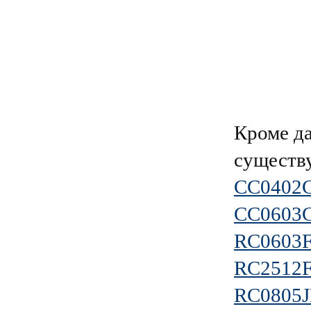
Кроме д
существ
CC0402
CC0603
RC0603
RC2512
RC0805J