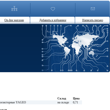
On-line магазин
Добавить в избранное
Написать письмо
Склад
Цена
езисторные YAGEO
на складе
0,71