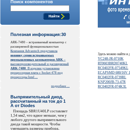
Поиск компонентов
Полезная информация:30
ARK-7480 – встраиваемый компьютер с
расширяемой функциональностью
Компания Advantech представила
Здесь можно найти и
новинку серии встраиваемых
YC248-JR-0710K
промышленных компьютеров ARK
–
RT0603BRD0740KL
высокопроизводительный и расширяемый
RC0402FR-07549KL
ARK-7480
. В изделии установлена
ECAPSMD 680/16V 1
процессорная плата с Socket 478 под
процессоры Intel ...
RC0402FR-0739RL
KNP200JB-73-47R
подробнее ...
RC0402FR-074K3L
Выпрямительный диод,
рассчитанный на ток до 1
А от Diodes
Площадь SBR1U40LP составляет
1,54 мм2, что вдвое меньше, чем у
любого другого выпрямительного
диода такой мощности. Чтобы
уменьшить размеры прибора,