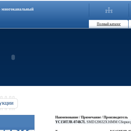
86 многоканальный
Полный каталог
укции
Наименование / Примечание / Производитель
YC158TJR-074K7L
SMD120632X16MM Сборки р