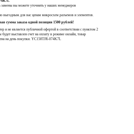
074K7L
ь замены вы можете уточнить у наших менеджеров
по выгодным для вас ценам микросхем разъемов и элементов.
ая сумма заказа одной позиции 1500 рублей!
р и не является публичной офертой в соответствии с пунктом 2
м будет выставлен счет на оплату в режиме онлайн, товар
ена на день покупки
. YC158TJR-074K7L