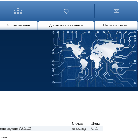
On-line магазин
Добавить в избранное
Написать письмо
Склад
Цена
езисторные YAGEO
на складе
0,11