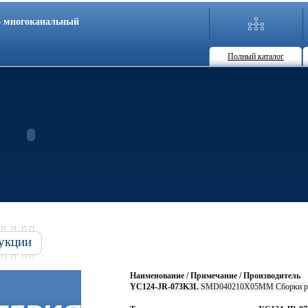
86 многоканальный
Полный каталог
укции
Наименование / Примечание / Производитель
YC124-JR-073K3L
SMD040210X05MM Сборки р