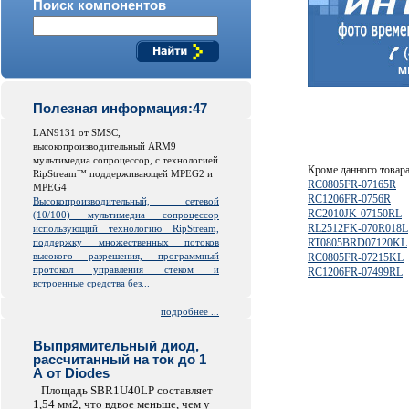
Поиск компонентов
Полезная информация:47
LAN9131 от SMSC,
высокопроизводительный ARM9
мультимедиа сопроцессор, с технологией
Кроме данного товар
RipStream™ поддерживающей MPEG2 и
RC0805FR-07165R
MPEG4
RC1206FR-0756R
Высокопроизводительный, сетевой
RC2010JK-07150RL
(10/100) мультимедиа сопроцессор
RL2512FK-070R018L
использующий технологию RipStream,
поддержку множественных потоков
RT0805BRD07120KL
высокого разрешения, программный
RC0805FR-07215KL
протокол управления стеком и
RC1206FR-07499RL
встроенные средства без...
подробнее ...
Выпрямительный диод,
рассчитанный на ток до 1
А от Diodes
Площадь SBR1U40LP составляет
1,54 мм2, что вдвое меньше, чем у