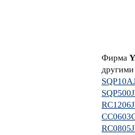
Фирма
другими
SQP10A
SQP500J
RC1206
CC0603
RC0805J