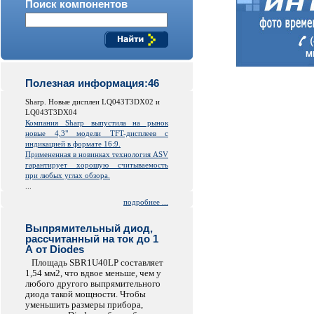
Поиск компонентов
Полезная информация:46
Sharp. Новые дисплеи LQ043T3DX02 и
LQ043T3DX04
Компания Sharp выпустила на рынок
новые 4,3" модели TFT-дисплеев с
индикацией в формате 16:9.
Примененная в новинках технология ASV
гарантирует хорошую считываемость
при любых углах обзора.
...
подробнее ...
Выпрямительный диод,
рассчитанный на ток до 1
А от Diodes
Площадь SBR1U40LP составляет
1,54 мм2, что вдвое меньше, чем у
любого другого выпрямительного
диода такой мощности. Чтобы
уменьшить размеры прибора,