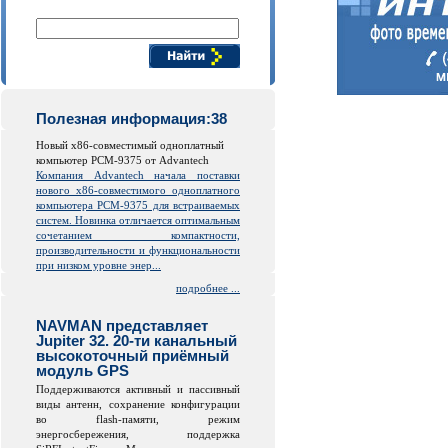
Поиск компонентов
Полезная информация:38
Новый x86-совместимый одноплатный
компьютер PCM-9375 от Advantech
Компания Advantech начала поставки
нового x86-совместимого одноплатного
компьютера PCM-9375 для встраиваемых
систем. Новинка отличается оптимальным
сочетанием компактности,
производительности и функциональности
при низком уровне энер...
подробнее ...
NAVMAN представляет
Jupiter 32. 20-ти канальный
высокоточный приёмный
модуль GPS
Поддерживаются активный и пассивный
виды антенн, сохранение конфигурации
во
flash
-памяти, режим
энергосбережения, поддержка