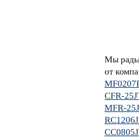
Мы рады
от комп
MF0207
CFR-25J
MFR-25J
RC1206J
CC0805