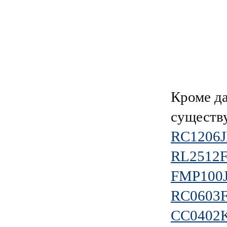
Кроме д
существ
RC1206J
RL2512
FMP100J
RC0603
CC0402