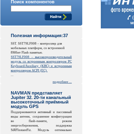
Поиск компонентов
Полезная информация:37
SST. SST79LF008 – контроллер для
мобильных платформ, со встроенной
8Мбит Flash памятью.
SST79LF008 – высокопроизводительный
модуль со встроенным контроллером PC
Keyboard/Auxiliary (KBC) и встроенным
контроллером ACPI (EC).
...
подробнее ...
NAVMAN представляет
Jupiter 32. 20-ти канальный
высокоточный приёмный
модуль GPS
Поддерживаются активный и пассивный
виды антенн, сохранение конфигурации
во
flash
-памяти, режим
энергосбережения, поддержка
SiRFInstantFiz. Модуль оптимально