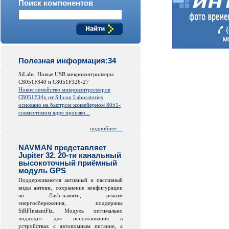
Поиск компонентов
Полезная информация:34
SiLabs. Новые USB микроконтроллеры
C8051F340 и C8051F326-27
Новое семейство микроконтроллеров
C8051F34x от
Silicon
Laboratories
основано на быстром конвейерном 8051-
совместимом ядре произво...
подробнее ...
NAVMAN представляет
Jupiter 32. 20-ти канальный
высокоточный приёмный
модуль GPS
Поддерживаются активный и пассивный
виды антенн, сохранение конфигурации
во
flash
-памяти, режим
энергосбережения, поддержка
SiRFInstantFiz. Модуль оптимально
подходит для использования в
устройствах с автономным питание, а