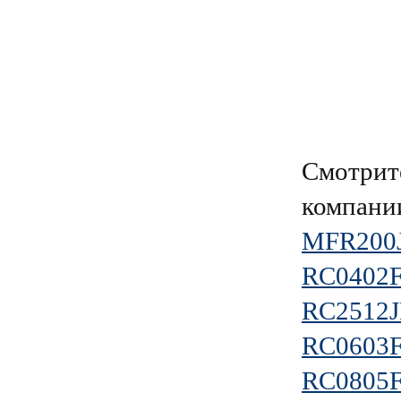
Смотрит
компан
MFR200J
RC0402
RC2512J
RC0603
RC0805F