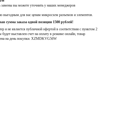
56W
ь замены вы можете уточнить у наших менеджеров
по выгодным для вас ценам микросхем разъемов и элементов.
ая сумма заказа одной позиции 1500 рублей!
р и не является публичной офертой в соответствии с пунктом 2
м будет выставлен счет на оплату в режиме онлайн, товар
ена на день покупки
. XZMDKVG56W