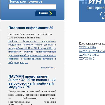
Поиск компонентов
Полезная информация:39
Система сбора данных с интерфейсом
USB от National Instruments
National Instruments представляет
Кроме данного товар
модульную систему сбора данных с
XZMDK168W
интерфейсом USB – NI CompactDAQ –
XZM2CYKM2DG55W
платформу, отлично приспособленную
XZMDKVG56W
для измерений физических величин и
XZVG68W-2
сигналов с разнообразных датчиков в
лабораторных, ...
подробнее ...
NAVMAN представляет
Jupiter 32. 20-ти канальный
высокоточный приёмный
модуль GPS
Поддерживаются активный и пассивный
виды антенн, сохранение конфигурации
во
flash
-памяти, режим
энергосбережения, поддержка