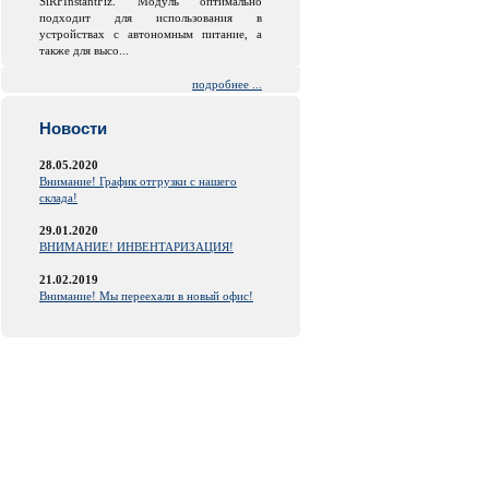
SiRFInstantFiz. Модуль оптимально
подходит для использования в
устройствах с автономным питание, а
также для высо...
подробнее ...
Новости
28.05.2020
Внимание! График отгрузки с нашего
склада!
29.01.2020
ВНИМАНИЕ! ИНВЕНТАРИЗАЦИЯ!
21.02.2019
Внимание! Мы переехали в новый офис!