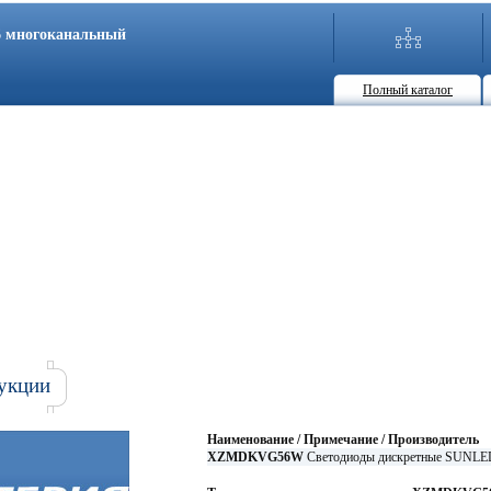
86 многоканальный
Полный каталог
укции
Наименование / Примечание / Производитель
XZMDKVG56W
Светодиоды дискретные SUNLE