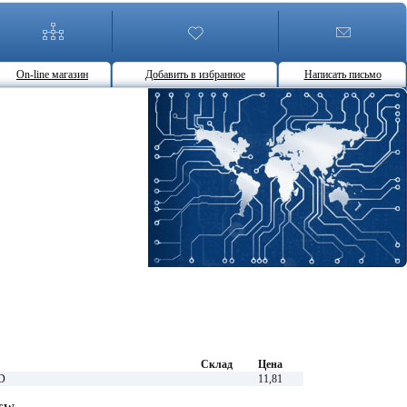
On-line магазин
Добавить в избранное
Написать письмо
Склад
Цена
D
11,81