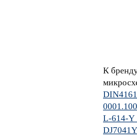
К брен
микросх
DIN41612
0001.10
L-614-Y
DJ7041Y