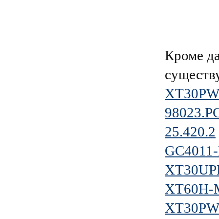
Кроме д
существ
XT30PW-
98023.P
25.420.2
GC4011-
XT30UPB
XT60H-
XT30PW-