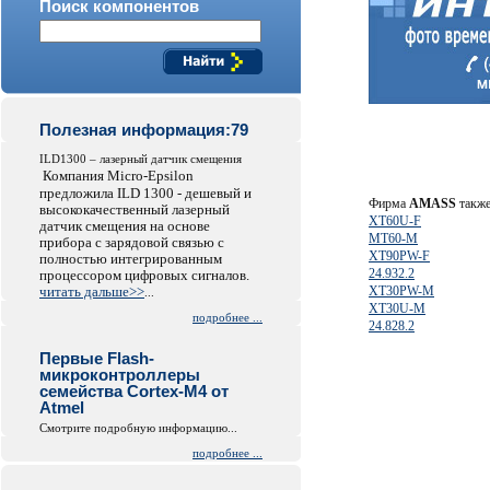
Поиск компонентов
Полезная информация:79
ILD1300 – лазерный датчик смещения
Компания Micro-Epsilon
предложила ILD 1300 - дешевый и
Фирма
AMASS
также
высококачественный лазерный
XT60U-F
датчик смещения на основе
MT60-M
прибора с зарядовой связью с
XT90PW-F
полностью интегрированным
24.932.2
процессором цифровых сигналов.
читать дальше>>
XT30PW-M
...
XT30U-M
подробнее ...
24.828.2
Первые Flash-
микроконтроллеры
семейства Cortex-M4 от
Atmel
Смотрите подробную информацию...
подробнее ...