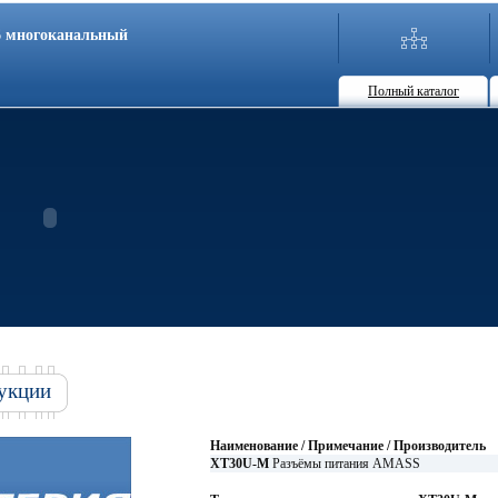
86 многоканальный
Полный каталог
укции
Наименование / Примечание / Производитель
XT30U-M
Разъёмы питания AMASS