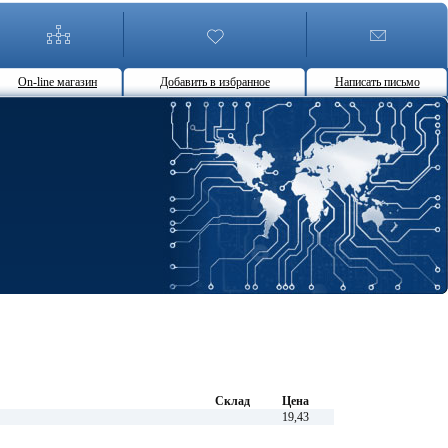
On-line магазин
Добавить в избранное
Написать письмо
Склад
Цена
19,43