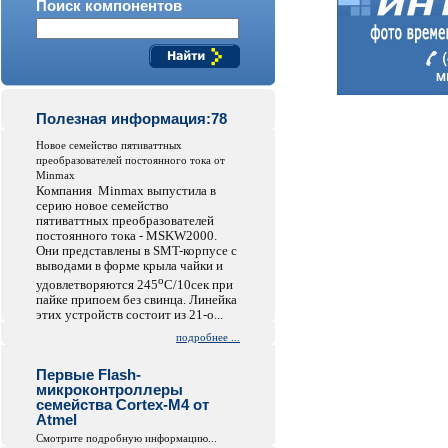
Поиск компонентов
Полезная информация:78
Hовое семейство пятиваттных
преобразователей постоянного тока от
Minmax
Компания Minmax выпустила в
серию новое семейство
пятиваттных преобразователей
постоянного тока - MSKW2000.
Они представлены в SMT-корпусе с
выводами в форме крыла чайки и
o
удовлетворяются 245
C/10сек при
пайке припоем без свинца. Линейка
этих устройств состоит из 21-о...
подробнее ...
Первые Flash-
микроконтроллеры
семейства Cortex-M4 от
Atmel
Смотрите подробную информацию...