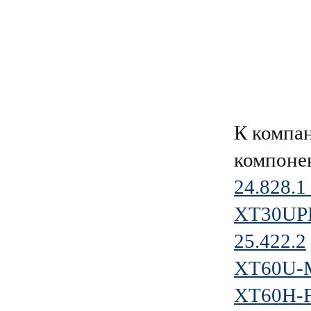
К компа
компоне
24.828.1
XT30UP
25.422.2
XT60U-
XT60H-F