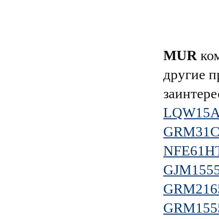
MUR
ком
другие п
заинтере
LQW15A
GRM31C
NFE61H
GJM155
GRM216
GRM155