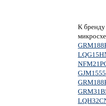
К бренд
микросхе
GRM188
LQG15H
NFM21P
GJM155
GRM188
GRM31B5
LQH32C