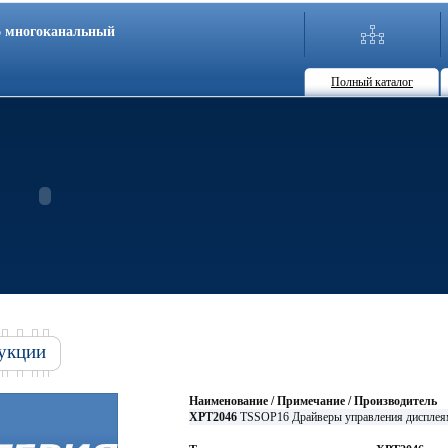
86 многоканальный
Полный каталог
укции
Наименование / Примечание / Производитель
XPT2046
TSSOP16 Драйверы управления диспле