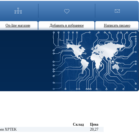
On-line магазин
Добавить в избранное
Написать письмо
Склад
Цена
ями XPTEK
20,27