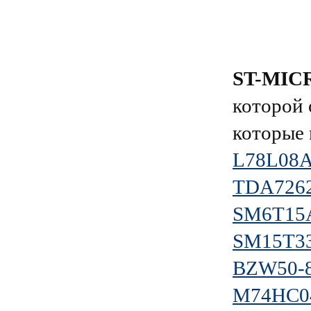
ST-MIC
которой 
которые 
L78L08
TDA726
SM6T15
SM15T3
BZW50-
M74HC0