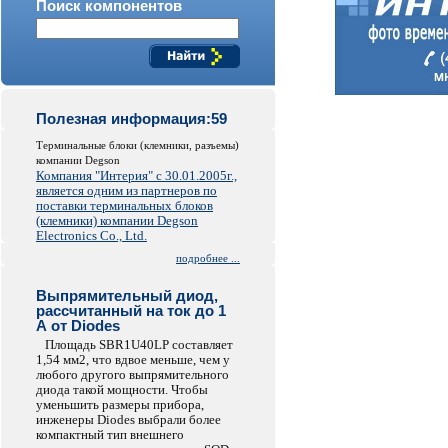
Поиск компонентов
Полезная информация:59
Терминальные блоки (клемники, разъемы)
компании Degson
Компания "Интерия" с 30.01.2005г.,
является одним из партнеров по
поставки терминальных блоков
(клемники) компании Degson
Electronics Co., Ltd.
подробнее ...
Выпрямительный диод,
рассчитанный на ток до 1
А от Diodes
Площадь SBR1U40LP составляет
1,54 мм2, что вдвое меньше, чем у
любого другого выпрямительного
диода такой мощности. Чтобы
уменьшить размеры прибора,
инженеры Diodes выбрали более
компактный тип внешнего