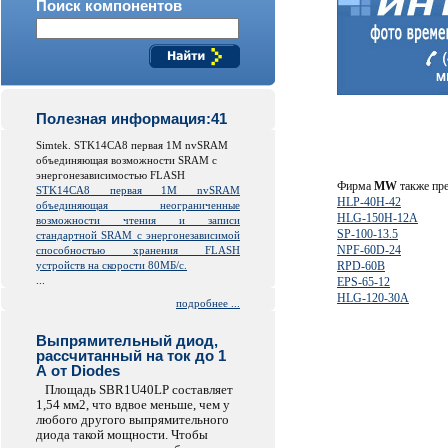
Поиск компонентов
Полезная информация:41
Simtek. STK14CA8 первая 1M nvSRAM
объединяющая возможности SRAM с
энергонезависимостью FLASH
Фирма
MW
также пре
STK14CA8 первая 1M nvSRAM
HLP-40H-42
объединяющая неограниченные
HLG-150H-12A
возможности чтения и записи
SP-100-13.5
стандартной SRAM с энергонезависимой
NPF-60D-24
способностью хранения FLASH
устройств на скорости 80МБ/с.
RPD-60B
...
EPS-65-12
HLG-120-30A
подробнее ...
Выпрямительный диод,
рассчитанный на ток до 1
А от Diodes
Площадь SBR1U40LP составляет
1,54 мм2, что вдвое меньше, чем у
любого другого выпрямительного
диода такой мощности. Чтобы