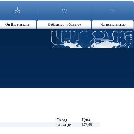
On-line магазин
Добавить в избранное
Написать письмо
Склад
Цена
на складе
872,69