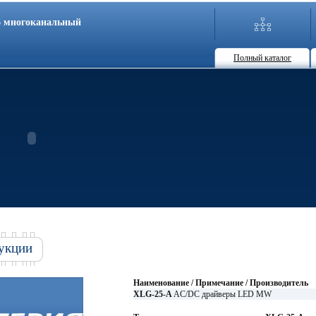
86 многоканальный
Полный каталог
укции
Наименование / Примечание / Производитель
XLG-25-A
AC/DC драйверы LED MW