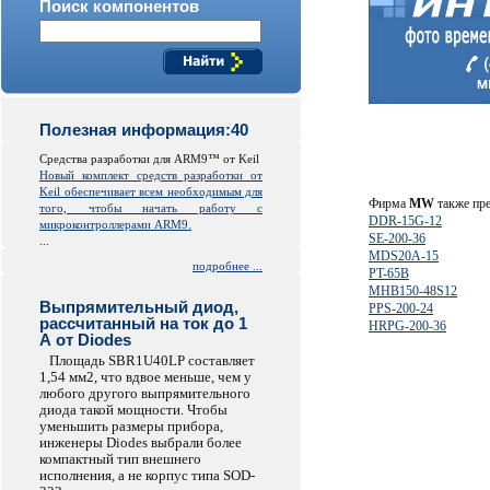
Поиск компонентов
Полезная информация:40
Средства разработки для ARM9™ от Keil
Новый комплект средств разработки от
Keil обеспечивает всем необходимым для
Фирма
MW
также пре
того, чтобы начать работу с
DDR-15G-12
микроконтроллерами ARM9.
SE-200-36
...
MDS20A-15
подробнее ...
PT-65B
MHB150-48S12
Выпрямительный диод,
PPS-200-24
рассчитанный на ток до 1
HRPG-200-36
А от Diodes
Площадь SBR1U40LP составляет
1,54 мм2, что вдвое меньше, чем у
любого другого выпрямительного
диода такой мощности. Чтобы
уменьшить размеры прибора,
инженеры Diodes выбрали более
компактный тип внешнего
исполнения, а не корпус типа SOD-