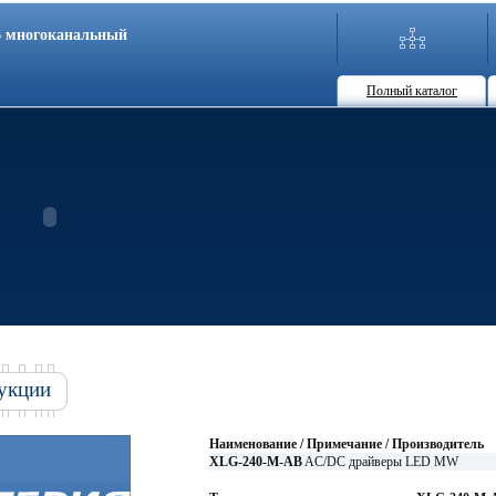
86 многоканальный
Полный каталог
укции
Наименование / Примечание / Производитель
XLG-240-M-AB
AC/DC драйверы LED MW