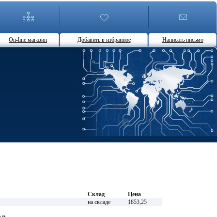
On-line магазин
Добавить в избранное
Написать письмо
Склад
Цена
на складе
1853,25