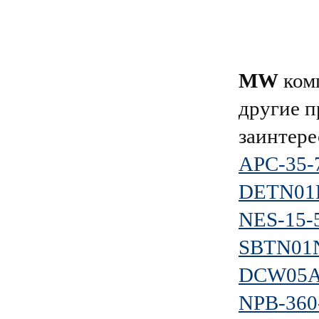
MW
комп
другие п
заинтере
APC-35-
DETN01
NES-15-
SBTN01
DCW05A
NPB-360