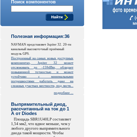
Поиск компонентов
Полезная информация:36
NAVMAN представляет Jupiter 32. 20-ти
канальный высокоточный приёмный
модуль GPS.
Построенный на самых новых доступных
компонентах, Jupiter 32 может
отслеживать до -159dBm, обладает
повышенной точностью и может
устойчиво с минимальными
погрешностями работать даже на
сложных участках местности, под листв...
подробнее ...
Выпрямительный диод,
рассчитанный на ток до 1
А от Diodes
Площадь SBR1U40LP составляет
1,54 мм2, что вдвое меньше, чем у
любого другого выпрямительного
диода такой мощности. Чтобы