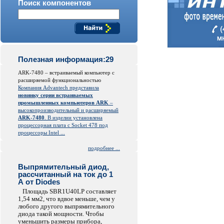
Поиск компонентов
Полезная информация:29
ARK-7480 – встраиваемый компьютер с
расширяемой функциональностью
Компания Advantech представила
новинку серии встраиваемых
промышленных компьютеров ARK
–
высокопроизводительный и расширяемый
ARK-7480
. В изделии установлена
процессорная плата с Socket 478 под
процессоры Intel ...
подробнее ...
Выпрямительный диод,
рассчитанный на ток до 1
А от Diodes
Площадь SBR1U40LP составляет
1,54 мм2, что вдвое меньше, чем у
любого другого выпрямительного
диода такой мощности. Чтобы
уменьшить размеры прибора,