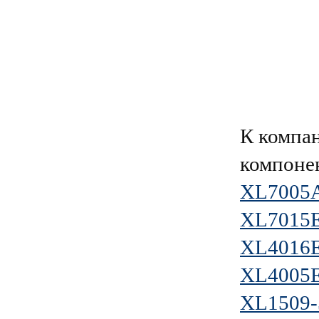
К компа
компоне
XL7005
XL7015
XL4016
XL4005
XL1509-