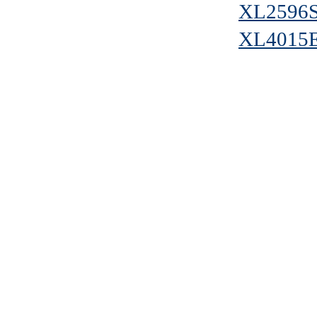
XL2596S
XL4015