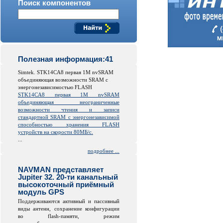
Поиск компонентов
Полезная информация:41
Simtek. STK14CA8 первая 1M nvSRAM
объединяющая возможности SRAM с
энергонезависимостью FLASH
STK14CA8 первая 1M nvSRAM
объединяющая неограниченные
возможности чтения и записи
стандартной SRAM с энергонезависимой
способностью хранения FLASH
устройств на скорости 80МБ/с.
...
подробнее ...
NAVMAN представляет
Jupiter 32. 20-ти канальный
высокоточный приёмный
модуль GPS
Поддерживаются активный и пассивный
виды антенн, сохранение конфигурации
во
flash
-памяти, режим