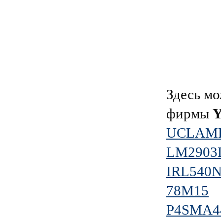
Здесь мо
фирмы
UCLAMP
LM2903
IRL540
78M15
P4SMA4