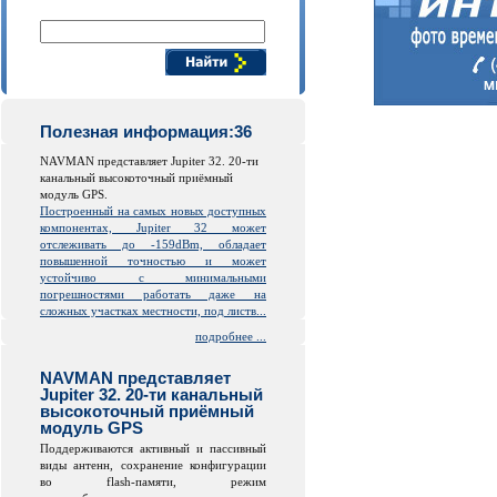
Поиск компонентов
Полезная информация:36
NAVMAN представляет Jupiter 32. 20-ти
канальный высокоточный приёмный
модуль GPS.
Построенный на самых новых доступных
компонентах, Jupiter 32 может
отслеживать до -159dBm, обладает
повышенной точностью и может
устойчиво с минимальными
погрешностями работать даже на
сложных участках местности, под листв...
подробнее ...
NAVMAN представляет
Jupiter 32. 20-ти канальный
высокоточный приёмный
модуль GPS
Поддерживаются активный и пассивный
виды антенн, сохранение конфигурации
во
flash
-памяти, режим