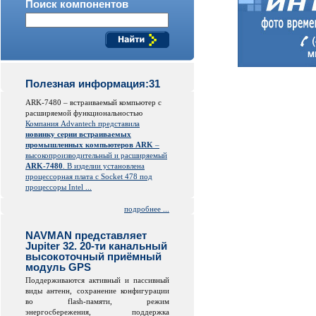
Поиск компонентов
Полезная информация:31
ARK-7480 – встраиваемый компьютер с
расширяемой функциональностью
Компания Advantech представила
новинку серии встраиваемых
промышленных компьютеров ARK
–
высокопроизводительный и расширяемый
ARK-7480
. В изделии установлена
процессорная плата с Socket 478 под
процессоры Intel ...
подробнее ...
NAVMAN представляет
Jupiter 32. 20-ти канальный
высокоточный приёмный
модуль GPS
Поддерживаются активный и пассивный
виды антенн, сохранение конфигурации
во
flash
-памяти, режим
энергосбережения, поддержка