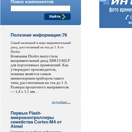
Поиск компонентов
Полезная информация:76
Самый маленький в мире выпрямительный
диод, рассчитанный на ток до 1 А от
Diodes
Компания Diodes выпустила
выпрямительный диод SBR1U40LP
для портативных применений. Как
утверждает производитель,
новинка является самым
миниатюрным прибором такого
типа, рассчитанным на ток до 1 А.
Размеры крошечного выпрямителя
— 1,4 x 1,1 мм ...
подробнее ...
Первые Flash-
микроконтроллеры
семейства Cortex-M4 от
Atmel
Смотрите подробную информацию...