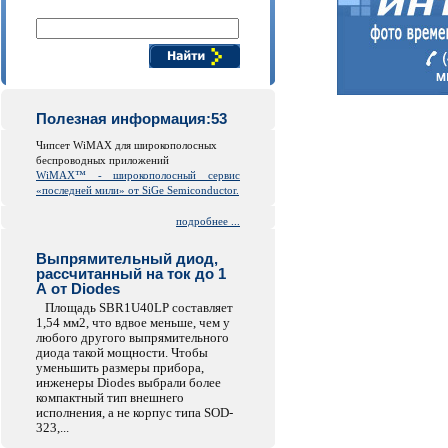
Поиск компонентов
Полезная информация:53
Чипсет WiMAX для широкополосных
беспроводных приложений
WiMAX™ - широкополосный сервис
«последней мили» от SiGe Semiconductor.
подробнее ...
Выпрямительный диод,
рассчитанный на ток до 1
А от Diodes
Площадь SBR1U40LP составляет
1,54 мм2, что вдвое меньше, чем у
любого другого выпрямительного
диода такой мощности. Чтобы
уменьшить размеры прибора,
инженеры Diodes выбрали более
компактный тип внешнего
исполнения, а не корпус типа SOD-
323,...