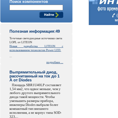
Поиск компонентов
Полезная информация:49
Точечные светодиодные источники света
LOPL от LITEON
Новая разработка LITEON с
использованием технологии Power LED.
...
подробнее ...
Выпрямительный диод,
рассчитанный на ток до 1
А от Diodes
Площадь SBR1U40LP составляет
1,54 мм2, что вдвое меньше, чем у
любого другого выпрямительного
диода такой мощности. Чтобы
уменьшить размеры прибора,
инженеры Diodes выбрали более
компактный тип внешнего
исполнения, а не корпус типа SOD-
323,...