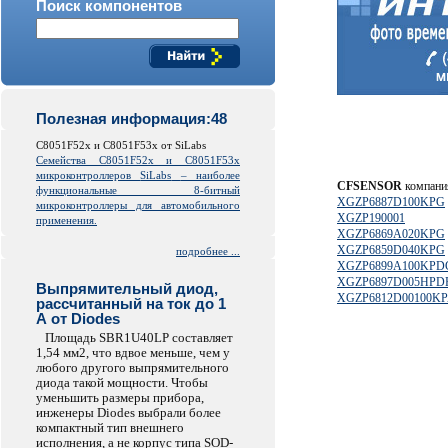
Поиск компонентов
Полезная информация:48
C8051F52x и C8051F53x от SiLabs
Семейства C8051F52x и C8051F53x
микроконтроллеров
SiLabs
– наиболее
CFSENSOR
компания
функциональные 8-битный
XGZP6887D100KPG
микроконтроллеры для автомобильного
XGZP190001
применения.
XGZP6869A020KPG
XGZP6859D040KPG
подробнее ...
XGZP6899A100KPD
XGZP6897D005HPD
Выпрямительный диод,
XGZP6812D00100K
рассчитанный на ток до 1
А от Diodes
Площадь SBR1U40LP составляет
1,54 мм2, что вдвое меньше, чем у
любого другого выпрямительного
диода такой мощности. Чтобы
уменьшить размеры прибора,
инженеры Diodes выбрали более
компактный тип внешнего
исполнения, а не корпус типа SOD-