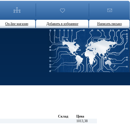
On-line магазин
Добавить в избранное
Написать письмо
Склад
Цена
1013,38