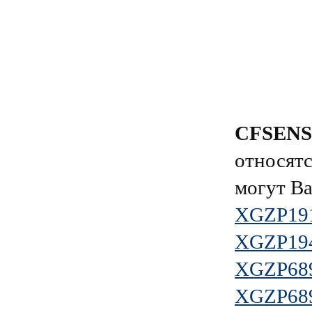
CFSEN
относятс
могут Ва
XGZP19
XGZP19
XGZP68
XGZP68