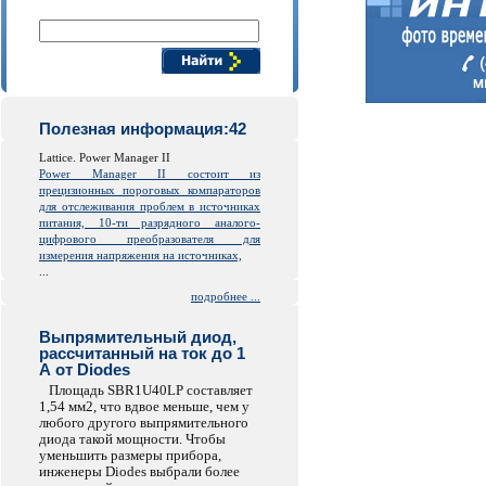
Поиск компонентов
Полезная информация:42
Lattice. Power Manager II
Power Manager II состоит из
прецизионных пороговых компараторов
для отслеживания проблем в источниках
питания, 10-ти разрядного аналого-
цифрового преобразователя для
измерения напряжения на источниках,
...
подробнее ...
Выпрямительный диод,
рассчитанный на ток до 1
А от Diodes
Площадь SBR1U40LP составляет
1,54 мм2, что вдвое меньше, чем у
любого другого выпрямительного
диода такой мощности. Чтобы
уменьшить размеры прибора,
инженеры Diodes выбрали более