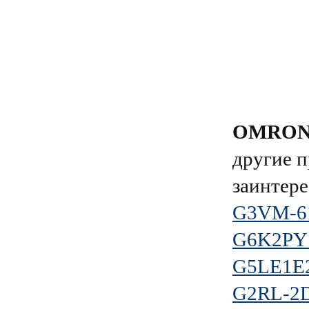
OMRO
другие п
заинтере
G3VM-6
G6K2PY
G5LE1E
G2RL-2