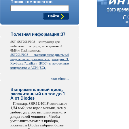
Поиск компонентов
Полезная информация:37
SST. SST79LF008 – контроллер для
мобильных платформ, со встроенной
8Мбит Flash памятью.
SST79LF008 – высокопроизводительный
модуль со встроенным контроллером PC
Keyboard/Auxiliary (KBC) и встроенным
контроллером ACPI (EC).
...
подробнее ...
Выпрямительный диод,
рассчитанный на ток до 1
А от Diodes
Площадь SBR1U40LP составляет
1,54 мм2, что вдвое меньше, чем у
любого другого выпрямительного
диода такой мощности. Чтобы
уменьшить размеры прибора,
инженеры Diodes выбрали более